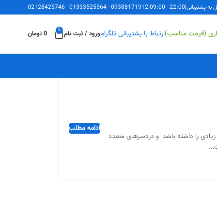
ل به پشتیبانی
|
22:00 - 09:00
|
09388171912
-
01333525564
-
02128425746
0
اری (قیمت مناسب)
ارتباط با پشتیبانی تلگرام
ورود / ثبت نام
0
تومان
ادامه مطلب
زیادی را داشته باشد و دردسرهای متعدد