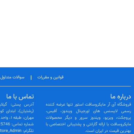
قوانین و مقررات
سوالات متداول
درباره ما
تماس با ما
فروشگاه آی آر مایکروسافت استور تنها عرضه کننده
آدرس پستی: گیلان
رسمی لایسنس‌ های اورجینال ویندوز، آفیس،
پروجکت، ویزیو، ویندوز سرور و دیگر محصولات
مهران، طبقه ۱، واحد 3
مایکروسافت با ارائه گارانتی و پشتیبانی اختصاصی با
شماره تماس: 02128425746 -- 01333525564
بهترین قیمت در ایران است.
تلگرام:
Store_Admin