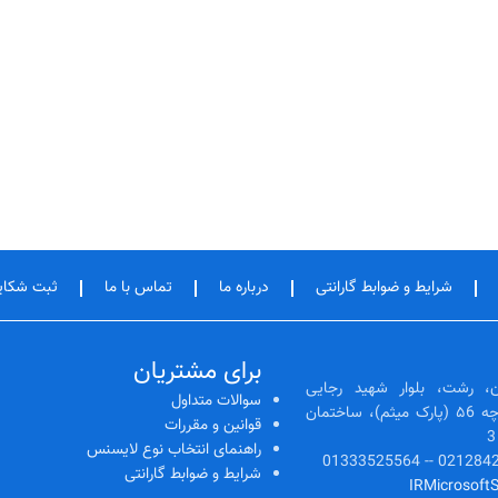
شرایط و ضوابط گارانتی
درباره ما
تماس با ما
ثبت شکا
برای مشتریان
، رشت، بلوار شهید رجایی
سوالات متداول
(رشتیان)، ابتدای کوچه ۵6 (پارک میثم)، ساختمان
قوانین و مقررات
راهنمای انتخاب نوع لایسنس
شرایط و ضوابط گارانتی
IRMicrosoft