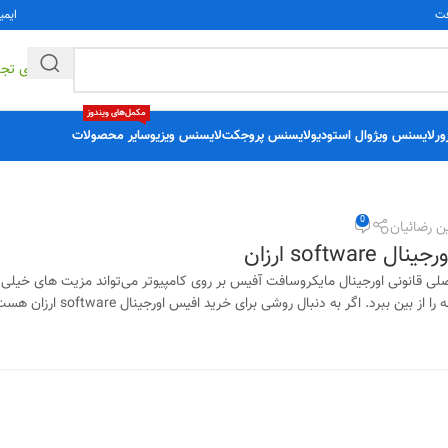
فت
ایمی
راهکارهای تج
مکمل‌های ویندوز
ور
لایسنس ویژوال استودیو
لایسنس پروجکت
لایسنس ویزیو
سایر محصولات
0
ن رضائیان
softwar ارزان
 قانونی اورجینال مایکروسافت آفیس بر روی کامپیوتر می‌تواند مزیت ‌های خیلی 
 بین ببرد. اگر به دنبال روشی برای خرید افیس اورجینال software ارزان هست...