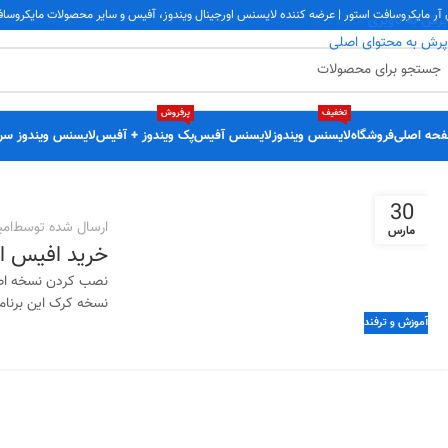
 آر مایکروسافت استور | عرضه کننده لایسنس اورجینال ویندوز، آفیس و سایر محصولات مایکروسا
پرش به ناوبری
پرش به محتوای اصلی
تخفیف
پرفروش
حه اصلی
فروشگاه
لایسنس ویندوز
لایسنس آفیس
پک ویندوز + آفیس
لایسنس ویندوز سر
30
ارسال شده توسط
امی
مارس
خرید افیس اورجینال e
نصب کردن نسخه اصلی
نسخه کرک این برنامه را از
آموزش و ترفند