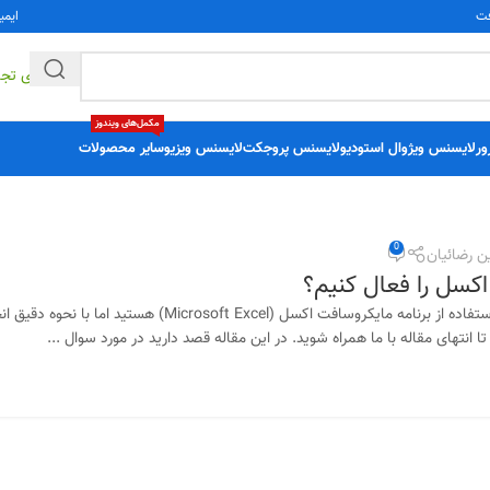
فت
ایمی
راهکارهای تج
مکمل‌های ویندوز
ور
لایسنس ویژوال استودیو
لایسنس پروجکت
لایسنس ویزیو
سایر محصولات
0
ن رضائیان
 اکسل را فعال کنیم؟
اگر نیازمند نصب و استفاده از برنامه مایکروسافت اکسل (cel
 انتهای مقاله با ما همراه شوید. در این مقاله قصد دارید در مورد سوال ...