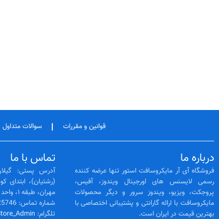
قوانین و مقررات
سوالات متداول
درباره ما
تماس با ما
فروشگاه آی آر مایکروسافت استور تنها عرضه کننده
آدرس پستی: گیلان
رسمی لایسنس‌ های اورجینال ویندوز، آفیس،
پروجکت، ویزیو، ویندوز سرور و دیگر محصولات
مهران، طبقه ۱، واحد 3
مایکروسافت با ارائه گارانتی و پشتیبانی اختصاصی با
شماره تماس: 02128425746 -- 01333525564
بهترین قیمت در ایران است.
تلگرام:
Store_Admin