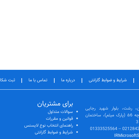
شرایط و ضوابط گارانتی
درباره ما
تماس با ما
ثبت شکا
برای مشتریان
، رشت، بلوار شهید رجایی
سوالات متداول
(رشتیان)، ابتدای کوچه ۵6 (پارک میثم)، ساختمان
قوانین و مقررات
راهنمای انتخاب نوع لایسنس
شرایط و ضوابط گارانتی
IRMicrosoft