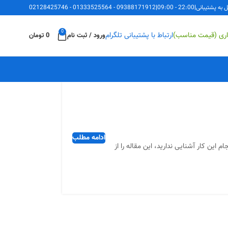
ل به پشتیبانی
|
22:00 - 09:00
|
09388171912
-
01333525564
-
02128425746
0
اری (قیمت مناسب)
ارتباط با پشتیبانی تلگرام
ورود / ثبت نام
0
تومان
ادامه مطلب
Microsoft Ex) هستید اما با نحوه دقیق انجام این کار آشنایی ندارید، این مقاله را از