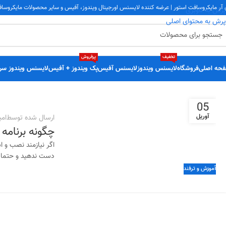
 آر مایکروسافت استور | عرضه کننده لایسنس اورجینال ویندوز، آفیس و سایر محصولات مایکروسا
پرش به ناوبری
پرش به محتوای اصلی
تخفیف
پرفروش
حه اصلی
فروشگاه
لایسنس ویندوز
لایسنس آفیس
پک ویندوز + آفیس
لایسنس ویندوز سر
05
آوریل
ارسال شده توسط
امی
چگونه برنامه
دست ندهید و حتما تا
آموزش و ترفند