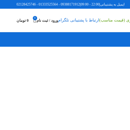
ل به پشتیبانی
|
22:00 - 09:00
|
09388171912
-
01333525564
-
02128425746
0
اری (قیمت مناسب)
ارتباط با پشتیبانی تلگرام
ورود / ثبت نام
0
تومان