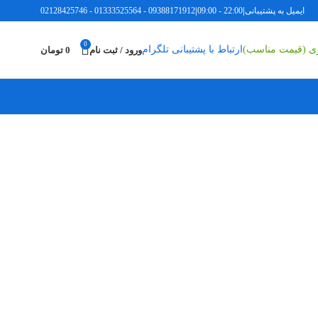
ل به پشتیبانی
|
22:00 - 09:00
|
09388171912
-
01333525564
-
02128425746
0
اری (قیمت مناسب)
ارتباط با پشتیبانی تلگرام
ورود / ثبت نام
0
تومان
ادامه مطلب
یکی از مشکلاتی که خیلی از کاربران در حین استفاده از کامپیوتر یا لپ تاپ و به ویژه بعد از نصب ویندوز 10 و 11 جدید با آن رو به رو می‌شوند این