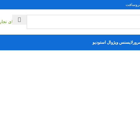
فت
ایمی
راهکارهای تج
مکمل‌های ویندوز
ور
لایسنس ویژوال استودیو
لایسنس پروجکت
لایسنس ویزیو
سایر محصولات
1
ن رضائیان
دن صفحه نمایش کامپیوتر در ویندوز 10 و 11
یش یا مانیتور کامپیوترشان به زردی می‌زد و تنظیم درستی ندارد! در این...