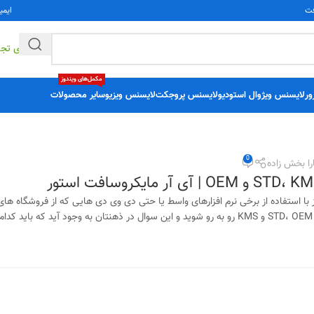
فت
ایمی
راهکارهای تج
مکمل‌های ویندوز
ور
لایسنس ویژوال استودیو
لایسنس پروجکت
لایسنس ویزیو
سایر محصولات
0
ا بخش زاده
با استفاده از برخی نرم افزارهای واسط یا حتی دی وی دی هایی که از فروشگاه ها
.