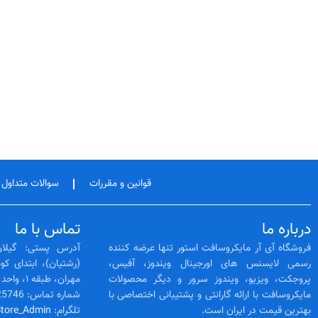
قوانین و مقررات
سوالات متداول
درباره ما
تماس با ما
فروشگاه آی آر مایکروسافت استور تنها عرضه کننده
آدرس پستی: گیلان
رسمی لایسنس‌ های اورجینال ویندوز، آفیس،
پروجکت، ویزیو، ویندوز سرور و دیگر محصولات
مهران، طبقه ۱، واحد 3
مایکروسافت با ارائه گارانتی و پشتیبانی اختصاصی با
شماره تماس: 02128425746 -- 01333525564
بهترین قیمت در ایران است.
تلگرام:
Store_Admin