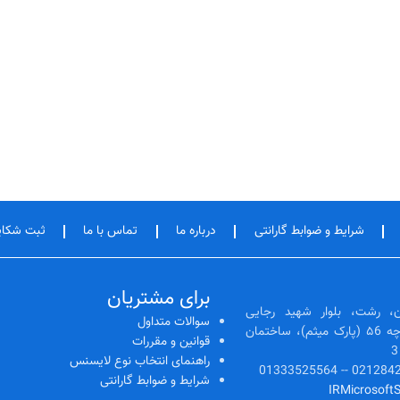
شرایط و ضوابط گارانتی
درباره ما
تماس با ما
ثبت شکا
برای مشتریان
، رشت، بلوار شهید رجایی
سوالات متداول
(رشتیان)، ابتدای کوچه ۵6 (پارک میثم)، ساختمان
قوانین و مقررات
راهنمای انتخاب نوع لایسنس
شرایط و ضوابط گارانتی
IRMicrosoft