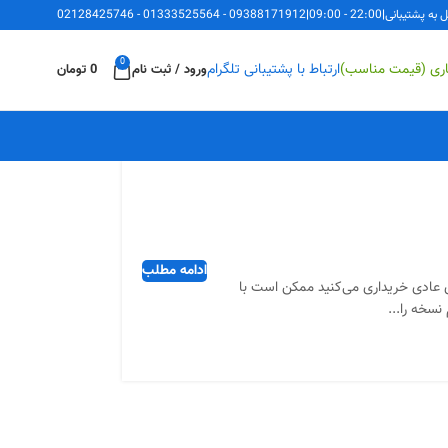
ل به پشتیبانی
|
22:00 - 09:00
|
09388171912
-
01333525564
-
02128425746
0
اری (قیمت مناسب)
ارتباط با پشتیبانی تلگرام
ورود / ثبت نام
0
تومان
ادامه مطلب
ی عادی خریداری می‌کنید ممکن است با