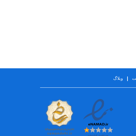
یت
وبلاگ