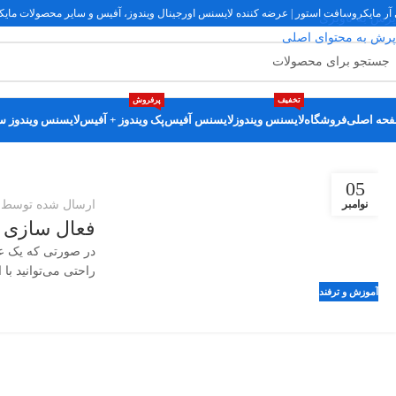
 آر مایکروسافت استور | عرضه کننده لایسنس اورجینال ویندوز، آفیس و سایر محصولات مایکروسا
پرش به ناوبری
پرش به محتوای اصلی
تخفیف
پرفروش
حه اصلی
فروشگاه
لایسنس ویندوز
لایسنس آفیس
پک ویندوز + آفیس
لایسنس ویندوز سر
05
ارسال شده توسط
امی
نوامبر
فعال سازی آفیس Home and Student 2019 مک بو
راحتی می‌توانید با 
آموزش و ترفند