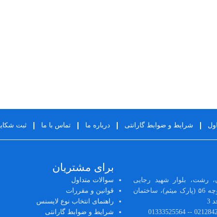
شرایط و ضوابط گارانتی
درباره ما
تماس با ما
ثبت شکا
برای مشتریان
، رشت، بلوار شهید رجایی
سوالات متداول
(رشتیان)، ابتدای کوچه ۵6 (پارک میثم)، ساختمان
قوانین و مقررات
راهنمای انتخاب نوع لایسنس
شرایط و ضوابط گارانتی
IRMicrosoft