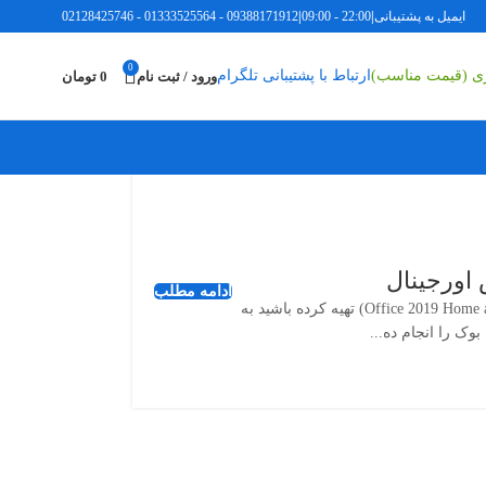
ل به پشتیبانی
|
22:00 - 09:00
|
09388171912
-
01333525564
-
02128425746
0
اری (قیمت مناسب)
ارتباط با پشتیبانی تلگرام
ورود / ثبت نام
0
تومان
ادامه مطلب
در صورتی که یک عدد لایسنس آفیس 2019 مک بوک نوع هوم اند استیودنت (Office 2019 Home and Student MacBook) تهیه کرده باشید به
نجام ده...