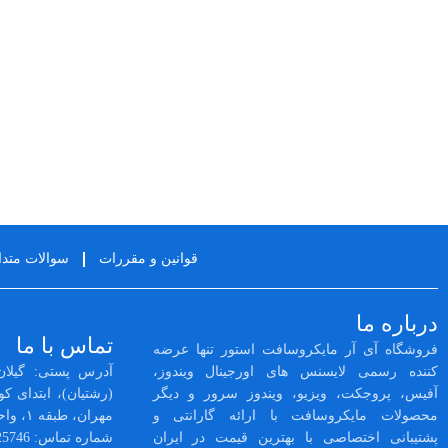
قوانین و مقررات
سوالات متداول
درباره ما
تماس با ما
فروشگاه آی آر مایکروسافت استور تنها عرضه کننده
آدرس پستی: گیلان
رسمی لایسنس‌ های اورجینال ویندوز، آفیس،
پروجکت، ویزیو، ویندوز سرور و دیگر محصولات
مهران، طبقه ۱، واحد 3
مایکروسافت با ارائه گارانتی و پشتیبانی اختصاصی با
شماره تماس: 02128425746 -- 01333525564
بهترین قیمت در ایران است.
تلگرام:
Store_Admin