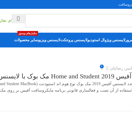
فت
ایمی
راهکارهای تج
مکمل‌های ویندوز
ور
لایسنس ویژوال استودیو
لایسنس پروجکت
لایسنس ویزیو
سایر محصولات
0
ن رضائیان
ک با لایسنس اورجینال
استفاده از آن نصب و فعالسازی قانونی برنامه مایکروسافت آفیس بر روی مک بوک را ا