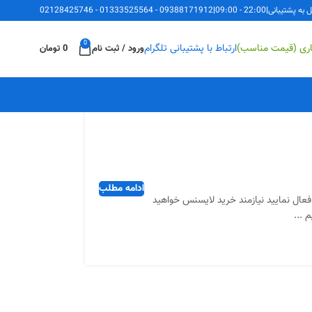
ل به پشتیبانی
|
22:00 - 09:00
|
09388171912
-
01333525564
-
02128425746
0
اری (قیمت مناسب)
ارتباط با پشتیبانی تلگرام
ورود / ثبت نام
0
تومان
ادامه مطلب
Remote D) را روی ویندوز سرور خودتان فعال نمایید نیازمند خرید لایسنس خواهید