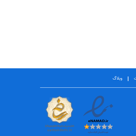
یت
وبلاگ