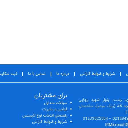
شرایط و ضوابط گارانتی
درباره ما
تماس با ما
ثبت شکا
برای مشتریان
، رشت، بلوار شهید رجایی
سوالات متداول
(رشتیان)، ابتدای کوچه ۵6 (پارک میثم)، ساختمان
قوانین و مقررات
راهنمای انتخاب نوع لایسنس
شرایط و ضوابط گارانتی
IRMicrosoft