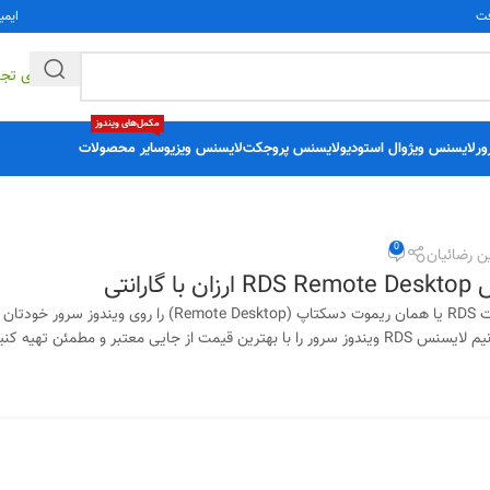
فت
ایمی
راهکارهای تج
مکمل‌های ویندوز
ور
لایسنس ویژوال استودیو
لایسنس پروجکت
لایسنس ویزیو
سایر محصولات
0
ن رضائیان
ارانتی
اگر می‌خواهید قابلیت RDS یا همان ریموت دسکتاپ (esktop
یمت از جایی معتبر و مطمئن تهیه کنیم ...