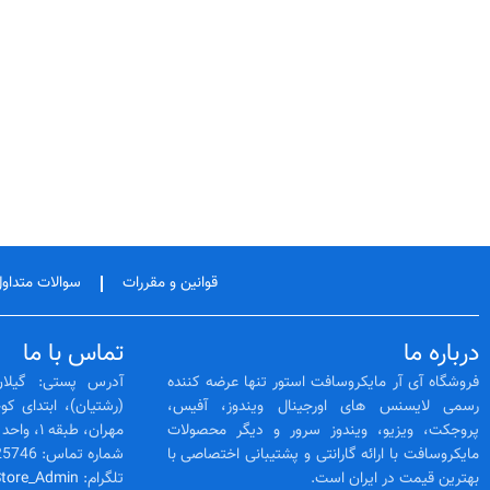
قوانین و مقررات
سوالات متداول
درباره ما
تماس با ما
فروشگاه آی آر مایکروسافت استور تنها عرضه کننده
آدرس پستی: گیلان
رسمی لایسنس‌ های اورجینال ویندوز، آفیس،
پروجکت، ویزیو، ویندوز سرور و دیگر محصولات
مهران، طبقه ۱، واحد 3
مایکروسافت با ارائه گارانتی و پشتیبانی اختصاصی با
شماره تماس: 02128425746 -- 01333525564
بهترین قیمت در ایران است.
تلگرام:
Store_Admin