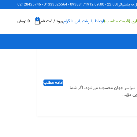
ل به پشتیبانی
|
22:00 - 09:00
|
09388171912
-
01333525564
-
02128425746
0
اری (قیمت مناسب)
ارتباط با پشتیبانی تلگرام
ورود / ثبت نام
0
تومان
ادامه مطلب
مایکروسافت در سراسر جهان محسوب می‌شود. اگر شما
ین مق...