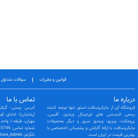
قوانین و مقررات
سوالات متداول
درباره ما
تماس با ما
فروشگاه آی آر مایکروسافت استور تنها عرضه کننده
آدرس پستی: گیلان
رسمی لایسنس‌ های اورجینال ویندوز، آفیس،
پروجکت، ویزیو، ویندوز سرور و دیگر محصولات
مهران، طبقه ۱، واحد 3
مایکروسافت با ارائه گارانتی و پشتیبانی اختصاصی با
شماره تماس: 02128425746 -- 01333525564
بهترین قیمت در ایران است.
تلگرام:
Store_Admin