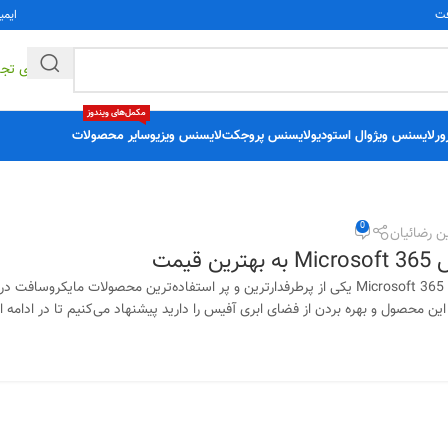
فت
ایمی
راهکارهای تج
مکمل‌های ویندوز
ور
لایسنس ویژوال استودیو
لایسنس پروجکت
لایسنس ویزیو
سایر محصولات
0
ن رضائیان
 قیمت
آفیس 365 یا همان Microsoft 365 یکی از پرطرفدارترین و پر استفاده‌ترین محصولات 
ین محصول و بهره بردن از فضای ابری آفیس را دارید پیشنهاد می‌کنیم تا در ادامه ا