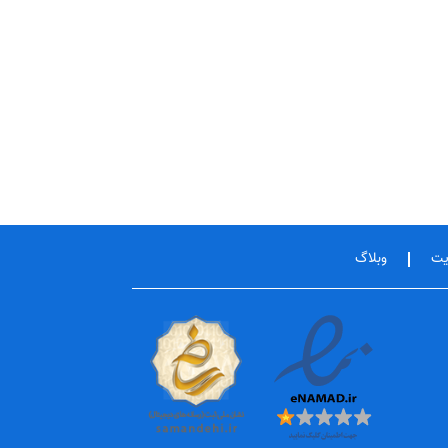
یت
وبلاگ