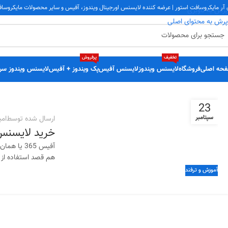
 آر مایکروسافت استور | عرضه کننده لایسنس اورجینال ویندوز، آفیس و سایر محصولات مایکروسا
پرش به ناوبری
پرش به محتوای اصلی
تخفیف
پرفروش
حه اصلی
فروشگاه
لایسنس ویندوز
لایسنس آفیس
پک ویندوز + آفیس
لایسنس ویندوز سر
23
سپتامبر
ارسال شده توسط
امی
خرید لایسنس Microsoft 365 به بهترین
هم قصد استفاده از ا
آموزش و ترفند