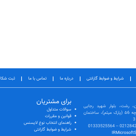
شرایط و ضوابط گارانتی
درباره ما
تماس با ما
ثبت شکا
برای مشتریان
، رشت، بلوار شهید رجایی
سوالات متداول
(رشتیان)، ابتدای کوچه ۵6 (پارک میثم)، ساختمان
قوانین و مقررات
راهنمای انتخاب نوع لایسنس
شرایط و ضوابط گارانتی
IRMicrosoft