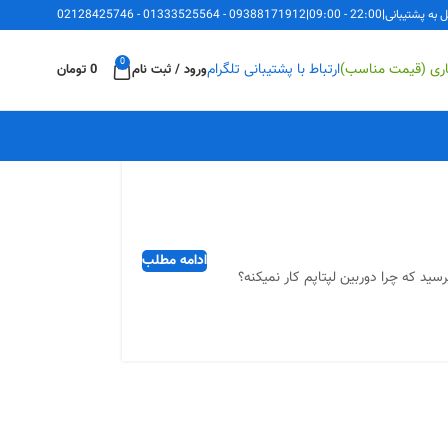
ل به پشتیبانی
|
22:00 - 09:00
|
09388171912
-
01333525564
-
02128425746
0
اری (قیمت مناسب)
ارتباط با پشتیبانی تلگرام
ورود / ثبت نام
0
تومان
ادامه مطلب
سید که چرا دوربین لپتاپم کار نمیکنه؟