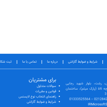
شرایط و ضوابط گارانتی
درباره ما
تماس با ما
ثبت شکا
برای مشتریان
، رشت، بلوار شهید رجایی
سوالات متداول
(رشتیان)، ابتدای کوچه ۵6 (پارک میثم)، ساختمان
قوانین و مقررات
راهنمای انتخاب نوع لایسنس
شرایط و ضوابط گارانتی
IRMicrosoft