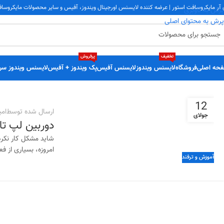
 آر مایکروسافت استور | عرضه کننده لایسنس اورجینال ویندوز، آفیس و سایر محصولات مایکروسا
پرش به ناوبری
پرش به محتوای اصلی
تخفیف
پرفروش
حه اصلی
فروشگاه
لایسنس ویندوز
لایسنس آفیس
پک ویندوز + آفیس
لایسنس ویندوز سر
12
ارسال شده توسط
امی
جولای
دوربین لپ تا
شاید مشکل کار نکردن
امروزه، بسیاری از ف
آموزش و ترفند