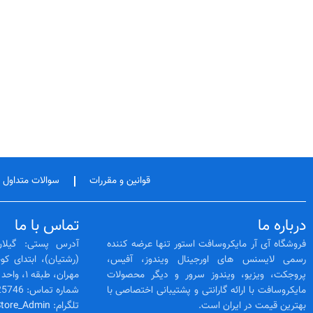
قوانین و مقررات
سوالات متداول
درباره ما
تماس با ما
فروشگاه آی آر مایکروسافت استور تنها عرضه کننده
آدرس پستی: گیلان
رسمی لایسنس‌ های اورجینال ویندوز، آفیس،
پروجکت، ویزیو، ویندوز سرور و دیگر محصولات
مهران، طبقه ۱، واحد 3
مایکروسافت با ارائه گارانتی و پشتیبانی اختصاصی با
شماره تماس: 02128425746 -- 01333525564
بهترین قیمت در ایران است.
تلگرام:
Store_Admin