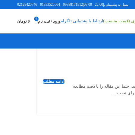
ایمیل به پشتیبانی
|
22:00 - 09:00
|
09388171912
-
01333525564
-
02128425746
0
ری (قیمت مناسب)
ارتباط با پشتیبانی تلگرام
ورود / ثبت نام
0
تومان
ادامه مطلب
، حتما این مقاله را با دقت مطالعه
برای نصب ...