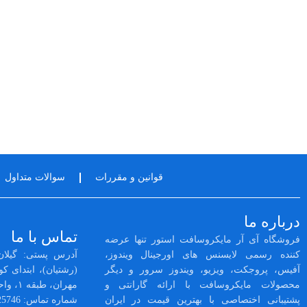
قوانین و مقررات
سوالات متداول
درباره ما
تماس با ما
فروشگاه آی آر مایکروسافت استور تنها عرضه
کننده رسمی لایسنس‌ های اورجینال ویندوز،
آدرس پستی: گیلان
آفیس، پروجکت، ویزیو، ویندوز سرور و دیگر
محصولات مایکروسافت با ارائه گارانتی و
مهران، طبقه ۱، واحد 3
پشتیبانی اختصاصی با بهترین قیمت در ایران
شماره تماس: 02128425746 -- 01333525564