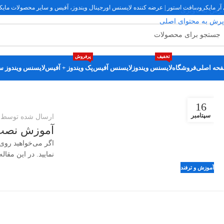
 آر مایکروسافت استور | عرضه کننده لایسنس اورجینال ویندوز، آفیس و سایر محصولات ما
پرش به ناوبری
پرش به محتوای اصلی
تخفیف
پرفروش
حه اصلی
فروشگاه
لایسنس ویندوز
لایسنس آفیس
پک ویندوز + آفیس
لایسنس ویندوز س
16
سپتامبر
ارسال شده توسط
ا
آموزش نصب 
اگر می‌خواهید روی 
نمایید. در این مقا
آموزش و ترفند