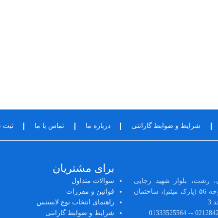
شرایط و ضوابط گارانتی
درباره ما
تماس با ما
ثبت 
برای مشتریان
، رشت، بلوار شهید رجایی
سوالات متداول
(رشتیان)، ابتدای کوچه ۵6 (پارک میثم)، ساختمان
قوانین و مقررات
راهنمای انتخاب نوع لایسنس
شرایط و ضوابط گارانتی