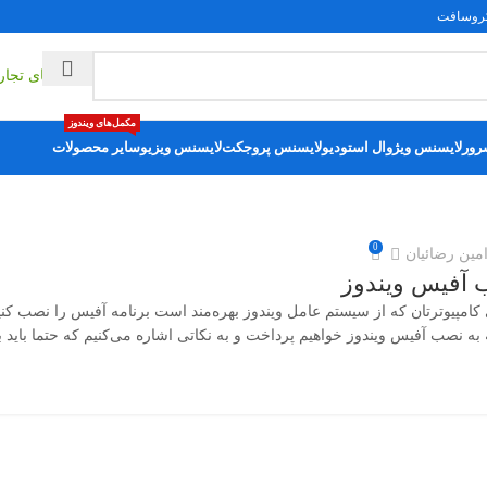
یکروسافت
راهکارهای تجا
مکمل‌های ویندوز
رور
لایسنس ویژوال استودیو
لایسنس پروجکت
لایسنس ویزیو
سایر محصولات
0
مین رضائیان
آفیس ویندوز
کامپیوترتان که از سیستم عامل ویندوز بهره‌مند است برنامه آفیس را نصب کنید
له به نصب آفیس ویندوز خواهیم پرداخت و به نکاتی اشاره می‌کنیم که حتما باید 