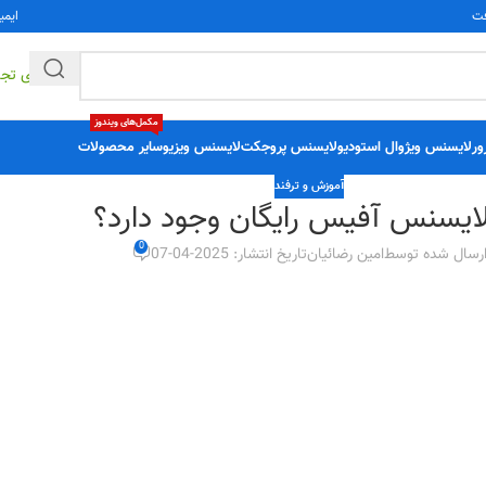
فت
ایمی
راهکارهای تج
مکمل‌های ویندوز
ور
لایسنس ویژوال استودیو
لایسنس پروجکت
لایسنس ویزیو
سایر محصولات
آموزش و ترفند
لایسنس آفیس رایگان وجود دارد؟
0
رسال شده توسط
امین رضائیان
تاریخ انتشار: 2025-04-07