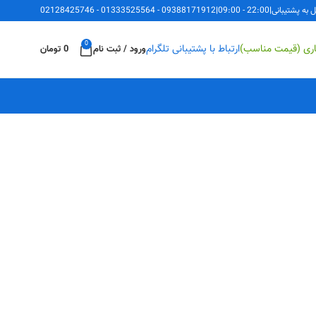
ل به پشتیبانی
|
22:00 - 09:00
|
09388171912
-
01333525564
-
02128425746
0
اری (قیمت مناسب)
ارتباط با پشتیبانی تلگرام
ورود / ثبت نام
0
تومان