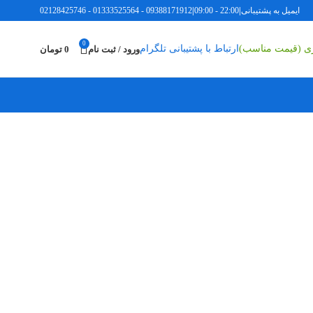
ل به پشتیبانی
|
22:00 - 09:00
|
09388171912
-
01333525564
-
02128425746
0
اری (قیمت مناسب)
ارتباط با پشتیبانی تلگرام
ورود / ثبت نام
0
تومان