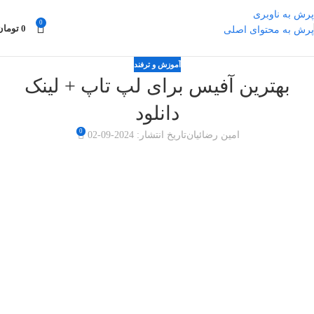
پرش به ناوبری
0
0
تومان
پرش به محتوای اصلی
آموزش و ترفند
بهترین آفیس برای لپ تاپ + لینک
دانلود
0
امین رضائیان
تاریخ انتشار: 2024-09-02