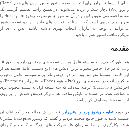
خیلی از شما عزیزان برای انتخاب نسخه ویندوز مابین ورژن های هوم (Home) و
پرو (Pro) دچار شک و تردید می‌شوید. در همین راستا تصمیم گرفتیم یک مقاله
اختصاصی تدوین کنیم و در آن به طور جامع تفاوت ویندوز Pro و Home را شرح
دهیم. بدیهی است که با شناخت تفاوت های مابین این دو نسخه ویندوز می‌توانید
با توجه به نیازتان انتخاب بهتری داشته باشید. پس با آی آر مایکروسافت استور
همراه باشید.
مقدمه
همانطور که می‌دانید سیستم عامل ویندوز نسخه های مختلفی دارد و ویندوز 10 و
11 که در حال حاضر محبوب ترین ادیشن های این سیستم عامل هستند هم از این
قاعده مستثنا نخواهند بود. هر دو ادیشن نام برده سیستم عامل محبوب
مایکروسافت در نسخه های پرو (Pro)، هوم (Home)، اینترپرایز (Enterprise) و
اجوکیشن (Education) عرضه شده‌اند که سه نسخه اول به نسبت محبوب تری و
شناخته شده تر هستند و مایکروسافت هم تمرکز فروش خودش را بر روی این
نسخه ها معطوف کرده است.
ر مورد
تفاوت ویندوز پرو و اینترپرایز
قبلا در یک مقاله مجزا که لینک آن ضمیمه
شده به طور جامع صحبت کردیم و گفتیم که ویندوز Enterprise بیشتر با هدف
بکارگیری توسط سازمان ها، شرکت های بزرگ و کسب و کارهای حرفه‌ای عرضه شده