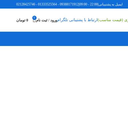
ل به پشتیبانی
|
22:00 - 09:00
|
09388171912
-
01333525564
-
02128425746
0
اری (قیمت مناسب)
ارتباط با پشتیبانی تلگرام
ورود / ثبت نام
0
تومان