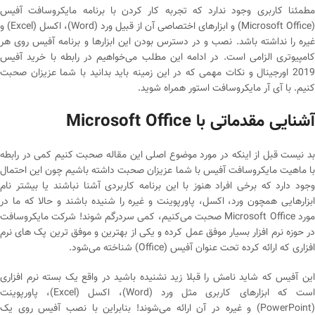
مطمئنا کاربری وجود ندارد که تجربه کار کردن با برنامه مایکروسافت آفیس
(Microsoft Office) و ابزارهای اختصاصی آن از قبیل ورد (Word)، اکسل (Excel) و
غیره را نداشته باشد. نصب و در دسترس بودن این ابزارها و برنامه آفیس روی هر
کامپیوتری الزامی است. در ادامه این مطلب می‌خواهیم در رابطه با خرید آفیس
2019 اورجینال و نکات مهمی که در این زمینه باید بدانید با شما عزیزان صحبت
کنیم. با آی آر مایکروسافت استور همراه شوید.
آشنایی مقدماتی با
Microsoft Office
بد نیست قبل از اینکه در مورد موضوع اصلی این مقاله صحبت کنیم کمی در رابطه
با ماهیت مایکروسافت آفیس با شما عزیزان صحبت داشته باشیم چون این احتمال
وجود دارد که برخی افراد هنوز با این برنامه کاربردی آشنا نباشند یا بیشتر نام
ابزارهایی همچون ورد، اکسل، پاورپوینت و غیره را شنیده باشند و حالا که ما در
مورد Microsoft Office صحبت می‌کنیم، کمی سردرگم شوند! شرکت مایکروسافت
در حوزه نرم افزار بسیار موفق عمل کرده و یکی از بهترین و موفق ترین پک های نرم
افزاری که ارائه کرده تحت عنوان آفیس (Office) شناخته می‌شود.
این آفیس که شاید نامش را قبلا زید نشنیده باشید در واقع یک بسته نرم افزاری
است که ابزارهای کاربری مثل ورد (Word)، اکسل (Excel)، پاورپوینت
(PowerPoint) و غیره در آن ارائه می‌شوند! بنابراین با نصب آفیس روی یک