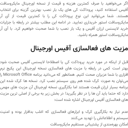
اگر می‌خواهید با صرف کمترین هزینه و قیمت از نسخه اورجینال مایکروسافت
آفیس استفاده کنید، پروداکت کی های یک بار نصب بهترین گزینه برای انتخاب
هستند. شما می‌توانید این نوع پروداکت کی را با کمترین قیمت از آی آر
مایکروسافت استور خریداری نمایید. در ادامه این مطلب بیشتر در رابطه با جزئیات
خرید لایسنس ارزان آفیس و یک بار نصب با شما صحبت خواهیم کرد. با آی آر
مایکروسافت استور همراه باشید.
مزیت های فعالسازی آفیس اورجینال
قبل از اینکه در مورد حرید پروداکت کی یا اصطلاحا لایسنس آفیس صحبت شود
بهتر است کمی در رابطه با مزیت های فعالسازی نسخه اورجینال این پکیج نرم
افزاری با شما عزیزان صحت کنیم. همانطور که می‌دانید برنامه Microsoft Office را
می‌توان به صورت کرک شده هم روی سیستم نصب کرد. نسخه ها کرک شده این
برنامه بسیار ارزان قیمت هستند اما بکارگیری نسخه اورجینال آن مزیت های مهمی
دارد که حتما باید آن ها را در نظر بگیرید! در بخش زیر به برخی از اصلی ترین مزیت
های فعالسازی آفیس اورجینال اشاره شده است:
عدم نیاز به بکارگیری کرک و ابزارهای فعالسازی که اغلب بدافزار بوده و امنیت
سیستم و اطلاعاتش را تهدید می‌کنند
امکان بهره‌مندی از پشتیبانی مستقیم مایکروسافت