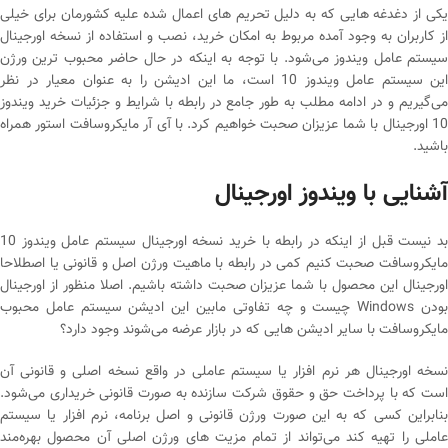
یکی از دغدغه هایی که به دلیل تحریم های اعمال شده علیه کشورمان برای خیلی
از کاربران به وجود آمده مربوط به امکان خرید، نصب و استفاده از نسخه اورجینال
سیستم عامل ویندوز می‌شود. با توجه به اینکه در حال حاضر محبوب ترین ورژن
این سیستم عامل ویندوز 10 است، ما این ادیشن را به عنوان معیار در نظر
می‌گیریم و در ادامه مطلب به طور جامع در رابطه با شرایط و جزئیات خرید ویندوز
10 اورجینال با شما عزیزان صحبت خواهیم کرد. با آی آر مایکروسافت استور همراه
باشید.
آشنایی با ویندوز اورجینال
بد نیست قبل از اینکه در رابطه با خرید نسخه اورجینال سیستم عامل ویندوز 10
مایکروسافت صحبت کنیم کمی در رابطه با ماهیت ورژن اصل و قانونی یا اصطلاحا
اورجینال این محصول با شما عزیزان صحبت داشته باشیم. اصلا منظور از اورجینال
بودن Windows چیست و چه تفاوتی مابین این ادیشن سیستم عامل محبوب
مایکروسافت با سایر ادیشن هایی که در بازار عرضه می‌شوند وجود دارد؟
نسخه اورجینال هر نرم افزار یا سیستم عاملی در واقع نسخه اصلی و قانونی آن
است که با پرداخت حق و حقوق شرکت سازنده به صورت قانونی خریداری می‌شود.
بنابراین کسی که به این صورت ورژن قانونی و اصل برنامه، نرم افزار یا سیستم
عاملی را تهیه کند می‌تواند از تمام مزیت های ورژن اصلی آن محصول بهره‌مند