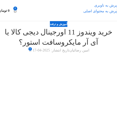
پرش به ناوبری
0
0
تومان
پرش به محتوای اصلی
آموزش و ترفند
خرید ویندوز 11 اورجینال دیجی کالا یا
آی آر مایکروسافت استور؟
0
امین رضائیان
تاریخ انتشار: 2025-04-17