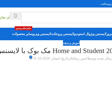
فت
ایمی
راهکارهای تج
مکمل‌های ویندوز
ور
لایسنس ویژوال استودیو
لایسنس پروجکت
لایسنس ویزیو
سایر محصولات
آموزش و ترفند
0
رسال شده توسط
امین رضائیان
تاریخ انتشار: 2024-10-31