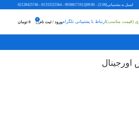
ل به پشتیبانی
|
22:00 - 09:00
|
09388171912
-
01333525564
-
02128425746
0
اری (قیمت مناسب)
ارتباط با پشتیبانی تلگرام
ورود / ثبت نام
0
تومان