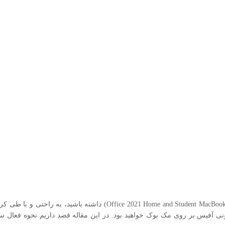
در صورتی که یک لایسنس اورجینال آفیس 2021 هوم اند استیودنت مک بوک (ook