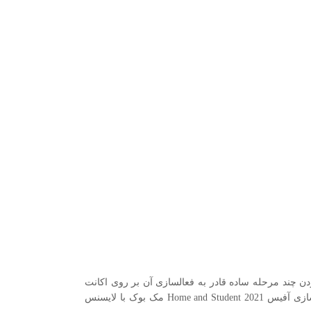
Office 2021 Home and Student MacB) داشته باشید، به راحتی و با طی کردن چند مرحله ساده قادر به فعالسازی آن بر روی اکانت
مایکروسافت خویش و نصب و استفاده بدون محدودیت از نسخه اصلی و قانونی آفیس بر روی مک بوک خواهید بود. در این مقاله قصد داریم نحوه فعال سازی آفیس Home and Student 2021 مک بوک با لایسنس اورجینال را