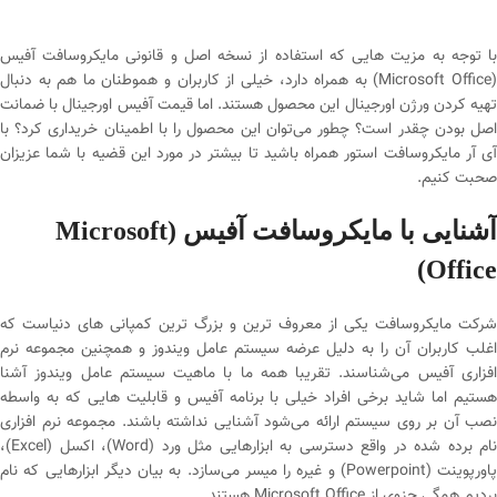
با توجه به مزیت هایی که استفاده از نسخه اصل و قانونی مایکروسافت آفیس
(Microsoft Office) به همراه دارد، خیلی از کاربران و هموطنان ما هم به دنبال
تهیه کردن ورژن اورجینال این محصول هستند. اما قیمت آفیس اورجینال با ضمانت
اصل بودن چقدر است؟ چطور می‌توان این محصول را با اطمینان خریداری کرد؟ با
آی آر مایکروسافت استور همراه باشید تا بیشتر در مورد این قضیه با شما عزیزان
صحبت کنیم.
آشنایی با مایکروسافت آفیس
(Microsoft
Office)
شرکت مایکروسافت یکی از معروف ترین و بزرگ ترین کمپانی های دنیاست که
اغلب کاربران آن را به دلیل عرضه سیستم عامل ویندوز و همچنین مجموعه نرم
افزاری آفیس می‌شناسند. تقریبا همه ما با ماهیت سیستم عامل ویندوز آشنا
هستیم اما شاید برخی افراد خیلی با برنامه آفیس و قابلیت هایی که به واسطه
نصب آن بر روی سیستم ارائه می‌شود آشنایی نداشته باشند. مجموعه نرم افزاری
نام برده شده در واقع دسترسی به ابزارهایی مثل ورد (Word)، اکسل (Excel)،
پاورپوینت (Powerpoint) و غیره را میسر می‌سازد. به بیان دیگر ابزارهایی که نام
بردیم همگی جزوی از Microsoft Office هستند.