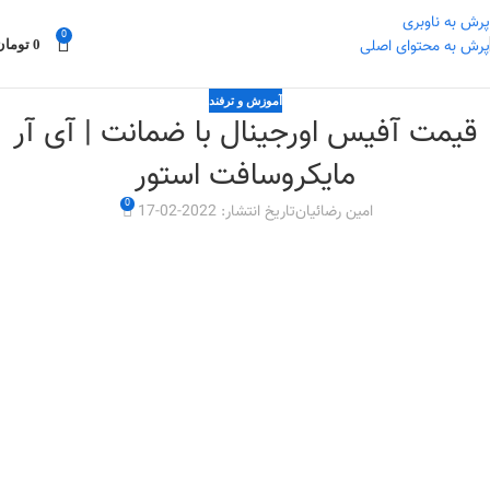
پرش به ناوبری
0
0
تومان
پرش به محتوای اصلی
آموزش و ترفند
قیمت آفیس اورجینال با ضمانت | آی آر
مایکروسافت استور
0
امین رضائیان
تاریخ انتشار: 2022-02-17