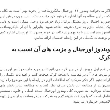
اگر می‌خواهید ویندوز ۱۱ اورجینال مایکروسافت را بخرید بهتر است به نکاتی که در
این مقاله به آنها اشاره خواهیم کرد دقت داشته باشید چون در غیر این صورت
احتمال بروز مشکل برایتان زیاد خواهد بود و حتی ممکن است به دلیل یک اشتباه
ملزم به صرف هزینه اضافه شوید. بنابراین با آی آر مایکروسافت استور همراه باشید
تا به مهمترین نکات در خرید ویندوز 11 اورجینال اشاره کنیم و توضیحات تکمیلی
در این رابطه خدمتتان ارائه نماییم.
ویندوز اورجینال و مزیت های آن نسبت به کرک
در قدم اول و پیش از هر چیز لازم می‌دانیم تا در مورد ماهیت ویندوز اورجینال و
مزیت ‌های آن در مقایسه با نسخه کرک صحبت کنیم و اطلاعات تکمیلی را ارائه
دهیم. اگر فکر می‌کنید که اطلاعات لازم در رابطه با این موضوع را دارید می‌توانید از
مطالعه این بخش صرف نظر کنید و به مطالعه سایر بخش‌ های مقاله بپردازید. به
صورت کلی ویندوز اورجینال نسخه اصلی و قانونی سیستم عامل است که با پرداخت
هزینه لازم به شرکت مایکروسافت و از طریق تهیه لایسنس خریداری می‌شود.
بنابراین ویندوز اورجینال نسخه قانونی سیستم عامل است که محدودیتی برای
استفاده ندارد و برخلاف ویندوز کرک نیازمند فعال سازی با بکارگیری ابزارهای فعال
ساز نیست و بعد از مدتی هم خود به خود غیر فعال می‌شود. شناخت ماهیت