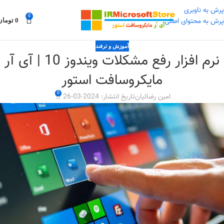
پرش به ناوبری
0
0
تومان
پرش به محتوای اصلی
آموزش و ترفند
نرم افزار رفع مشکلات ویندوز 10 | آی آر
مایکروسافت استور
0
امین رضائیان
تاریخ انتشار: 2024-03-26