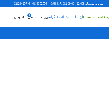
ل به پشتیبانی
|
22:00 - 09:00
|
09388171912
-
01333525564
-
02128425746
0
اری (قیمت مناسب)
ارتباط با پشتیبانی تلگرام
ورود / ثبت نام
0
تومان