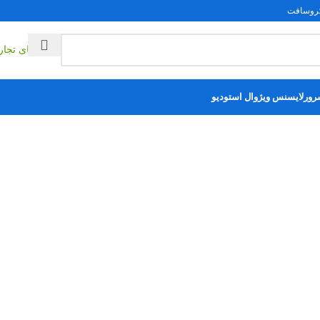
فت
ایمی
راهکارهای تج
مکمل‌های ویندوز
ور
لایسنس ویژوال استودیو
لایسنس پروجکت
لایسنس ویزیو
سایر محصولات
آموزش و ترفند
ا غلط؟
0
رسال شده توسط
امین رضائیان
تاریخ انتشار: 2022-09-02