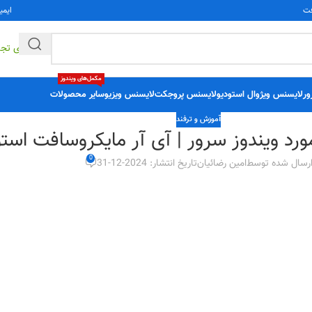
فت
ایمی
راهکارهای تج
مکمل‌های ویندوز
ور
لایسنس ویژوال استودیو
لایسنس پروجکت
لایسنس ویزیو
سایر محصولات
آموزش و ترفند
رد ویندوز سرور | آی آر مایکروسافت استو
0
رسال شده توسط
امین رضائیان
تاریخ انتشار: 2024-12-31