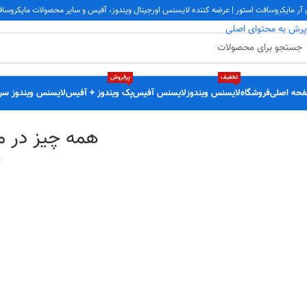
 آر مایکروسافت استور | عرضه کننده لایسنس اورجینال ویندوز، آفیس و سایر محصولات مایکروسا
پرش به ناوبری
پرش به محتوای اصلی
تخفیف
پرفروش
حه اصلی
فروشگاه
لایسنس ویندوز
لایسنس آفیس
پک ویندوز + آفیس
لایسنس ویندوز سر
همه چیز در مو
ا