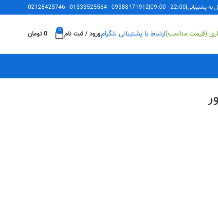
ل به پشتیبانی
|
22:00 - 09:00
|
09388171912
-
01333525564
-
02128425746
0
اری (قیمت مناسب)
ارتباط با پشتیبانی تلگرام
ورود / ثبت نام
0
تومان
ر