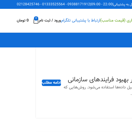
ل به پشتیبانی
|
22:00 - 09:00
|
09388171912
-
01333525564
-
02128425746
0
اری (قیمت مناسب)
ارتباط با پشتیبانی تلگرام
ورود / ثبت نام
0
تومان
ادامه مطلب
یل داده‌ها استفاده می‌شود. روش‌هایی که