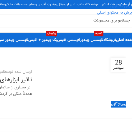
 آر مایکروسافت استور | عرضه کننده لایسنس اورجینال ویندوز، آفیس و سایر محصولات مایکروسا
پرش به ناوبری
پرش به محتوای اصلی
تخفیف
پرفروش
حه اصلی
فروشگاه
لایسنس ویندوز
لایسنس آفیس
پک ویندوز + آفیس
لایسنس ویندوز سر
28
سپتامبر
ارسال شده توسط
امی
تاثیر ابزارهای اتوم
در بسیاری از سازما
عمدتاً متکی بر گردش
رپورتاژ آگهی