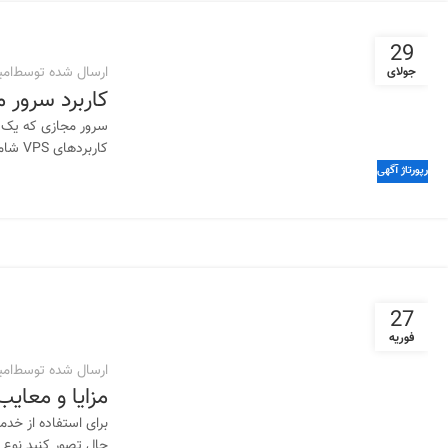
29
ارسال شده توسط
امی
جولای
کاربرد سرور
کاربردهای VPS شامل میزبانی وب و اپلیکیشن، ایجاد محیطی برای آزمایش و توسعه، راه‌اندازی و مدیریت ...
رپورتاژ آگهی
27
فوریه
ارسال شده توسط
امی
مزایا و معای
برای استفاده از خدم
حال تصور کنید نوع نی