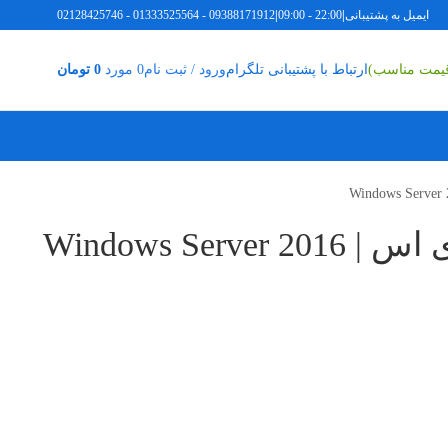
ل به پشتیبانی
|
22:00 - 09:00
|
09388171912
-
01333525564
-
02128425746
ی (قیمت مناسب)
ارتباط با پشتیبانی تلگرام
ورود / ثبت نام
0
مورد
0
تومان
لایسنس ویندوز سرور 2016 آر دی اس | Windows Server 2016
R