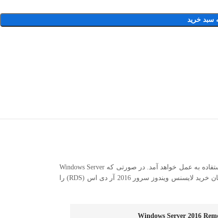
 سبد خرید
آر دی اس یا همان RDS که مخفف عبارت Remote Desktop Service است یکی از پرطرفدارترین سرویس هایی محسوب می‌شود که در ویندوز سرور از آن استفاده به عمل خواهد آمد. در صورتی که Windows Server 2016
روی سیستم نصب باشد، برای راه اندازی RDS باید از لایسنس مناسب نسخه 2016 استفاده کرد. آی آر مایکروسافت استور اولین مرجعی است که امکان خرید لایسنس ویندوز سرور 2016 آر دی اس (RDS) را با کمترین قیمت
Windows Server 2016 Remo