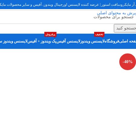
 آر مایکروسافت استور | عرضه کننده لایسنس اورجینال ویندوز، آفیس و سایر محصولات مایکروسا
پرش به ناوبری
پرش به محتوای اصلی
ستجو کنید
تخفیف
پرفروش
حه اصلی
فروشگاه
لایسنس ویندوز
لایسنس آفیس
پک ویندوز + آفیس
لایسنس ویندوز سر
-40%