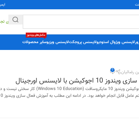
فت
ایمی
راهکارهای تج
مکمل‌های ویندوز
ور
لایسنس ویژوال استودیو
لایسنس پروجکت
لایسنس ویزیو
سایر محصولات
0
ن رضائیان
اجوکیشن با لایسنس اورجینال