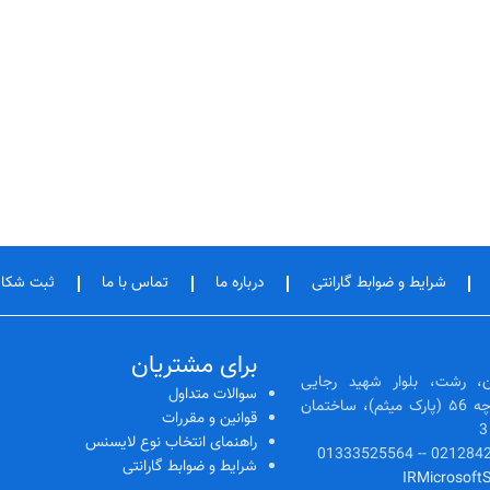
شرایط و ضوابط گارانتی
درباره ما
تماس با ما
ثبت شکا
برای مشتریان
، رشت، بلوار شهید رجایی
سوالات متداول
(رشتیان)، ابتدای کوچه ۵6 (پارک میثم)، ساختمان
قوانین و مقررات
راهنمای انتخاب نوع لایسنس
شرایط و ضوابط گارانتی
IRMicrosoft