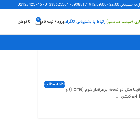
ل به پشتیبانی
|
22:00 - 09:00
|
09388171912
-
01333525564
-
02128425746
0
اری (قیمت مناسب)
ارتباط با پشتیبانی تلگرام
ورود / ثبت نام
0
تومان
ادامه مطلب
فعال کردن نسخه اجوکیشن ویندوز 10 مایکروسافت (Windows 10 Education) کار سختی نیست و دقیقا مثل دو نسخه پرطرفدار هوم (Home) و