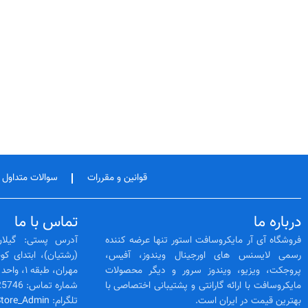
قوانین و مقررات
سوالات متداول
درباره ما
تماس با ما
فروشگاه آی آر مایکروسافت استور تنها عرضه کننده
آدرس پستی: گیلان
رسمی لایسنس‌ های اورجینال ویندوز، آفیس،
پروجکت، ویزیو، ویندوز سرور و دیگر محصولات
مهران، طبقه ۱، واحد 3
مایکروسافت با ارائه گارانتی و پشتیبانی اختصاصی با
شماره تماس: 02128425746 -- 01333525564
بهترین قیمت در ایران است.
تلگرام:
Store_Admin