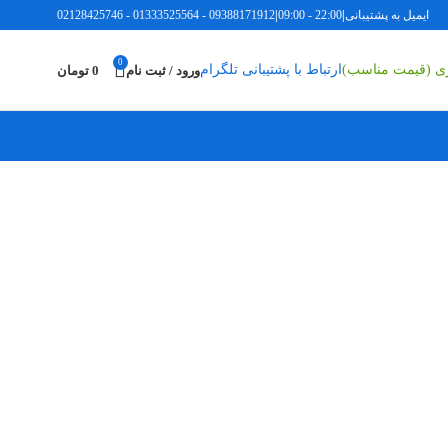
ل به پشتیبانی
|
22:00 - 09:00
|
09388171912
-
01333525564
-
02128425746
0
اری (قیمت مناسب)
ارتباط با پشتیبانی تلگرام
ورود / ثبت نام
0
تومان
ادامه مطلب
قرار دهید و با حالا با نسخه های مختلفی از این محصول مواجه
...