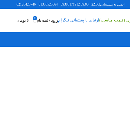
ایمیل به پشتیبانی
|
22:00 - 09:00
|
09388171912
-
01333525564
-
02128425746
0
ری (قیمت مناسب)
ارتباط با پشتیبانی تلگرام
ورود / ثبت نام
0
تومان