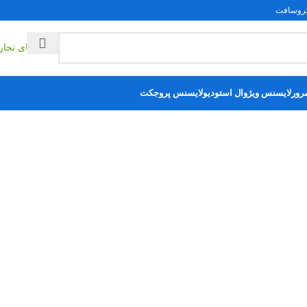
یکروسافت
راهکارهای تجا
رور
لایسنس ویژوال استودیو
لایسنس پروجکت