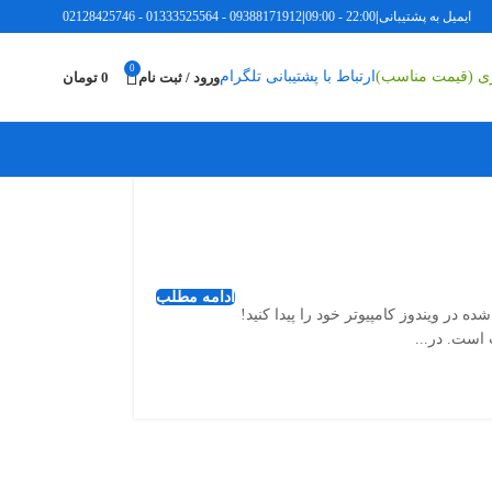
ایمیل به پشتیبانی
|
22:00 - 09:00
|
09388171912
-
01333525564
-
02128425746
0
ری (قیمت مناسب)
ارتباط با پشتیبانی تلگرام
ورود / ثبت نام
0
تومان
ادامه مطلب
شما هم رخ دهد که نتوانید لایسنس یا همان پروداکت کی (Product Key) فعال شده در ویندوز کامپیوتر خود را پیدا کنید!
است. در...