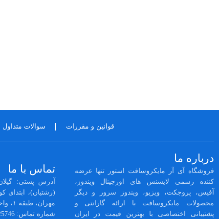
قوانین و مقررات
سوالات متداول
درباره ما
تماس با ما
فروشگاه آی آر مایکروسافت استور تنها عرضه
کننده رسمی لایسنس‌ های اورجینال ویندوز،
آدرس پستی: گیلان
آفیس، پروجکت، ویزیو، ویندوز سرور و دیگر
محصولات مایکروسافت با ارائه گارانتی و
مهران، طبقه ۱، واحد 3
پشتیبانی اختصاصی با بهترین قیمت در ایران
شماره تماس: 02128425746 -- 01333525564