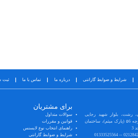
شرایط و ضوابط گارانتی
درباره ما
تماس با ما
ثبت 
برای مشتریان
، رشت، بلوار شهید رجایی
سوالات متداول
(رشتیان)، ابتدای کوچه ۵6 (پارک میثم)، ساختمان
قوانین و مقررات
راهنمای انتخاب نوع لایسنس
شرایط و ضوابط گارانتی