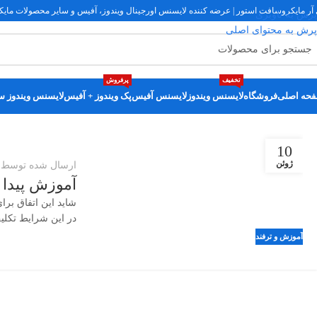
 آر مایکروسافت استور | عرضه کننده لایسنس اورجینال ویندوز، آفیس و سایر محصولات ما
پرش به ناوبری
پرش به محتوای اصلی
تخفیف
پرفروش
حه اصلی
فروشگاه
لایسنس ویندوز
لایسنس آفیس
پک ویندوز + آفیس
لایسنس ویندوز س
10
ژوئن
ارسال شده توسط
ا
آموزش پیدا کردن Product Key ف
در این شرایط تکلی
آموزش و ترفند