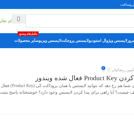
یکروسافت
راهکارهای تجا
مکمل‌های ویندوز
رور
لایسنس ویژوال استودیو
لایسنس پروجکت
لایسنس ویزیو
سایر محصولات
0
مین رضائیان
عال شده ویندوز
شاید این اتفاق برای 
ف چیست؟ آیا راهی برای پیدا کردن لایسنس وجود دارد؟ خوشبختانه پاسخ مثبت 