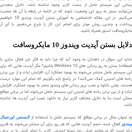
رسانی این سیستم عامل از سمت کاربر وجود نداشته باشد. دلایل متعددی
می‌توانند منجر به بروز این وضعیت شوند که در ادامه در رابطه با آن ها صحبت
می‌کنیم. در این مقاله اختصاصی به آموزش بستن آپدیت ویندوز 10 خواهیم
پرداخت و چندین روش موثر برای انجام این کار را شرح می‌دهیم. با آی آر
مایکروسافت استور همراه باشید.
دلایل بستن آپدیت ویندوز 10 مایکروسافت
شاید این سوال در ذهنتان به وجود آید که چرا باید به فکر غیر فعال سازی یا
اصطلاحا بستن به روز رسانی های Windows 10 باشیم؟ مگر آپدیت هایی که برای
این سیستم عامل منتشر می‌شوند به بهبود عملکرد آن، افزایش ثبات و از بین بردن
رخنه های امنیتی کمک نمی‌کنند؟ در پاسخ باید بگوییم که تمام این موارد درست
هستند. یعنی دانلود و نصب بروز رسانی های ویندوز منجر به بهبود عملکرد، افزایش
ثبات و از بین بردن رخنه های امنیتی این سیستم عامل می‌شوند اما در برخی مواقع
ممکن است بنا به دلایل مختلف کاربر نیاز به دانلود نصب این آپدیت ها نداشته
باشد.
به عنوان مثال در برخی مواقع که سیستم عامل با استفاده از
لایسنس اورجینال
ویندوز
فعال شده، حجم آپدیت هایی که هر روز برای آن منتشر می‌شوند به قدری
زیاد است که می‌توانند خیلی زود بسته اینترنتی کاربر را تمام کنند. یا در برخی