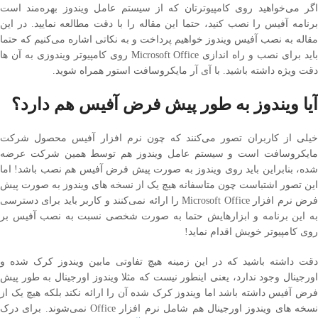
اگر می‌خواهید روی کامپیوترتان که از سیستم عامل ویندوز بهره‌مند است
برنامه آفیس را نصب کنید، حتما این مقاله را با دقت مطالعه نمایید. در این
مقاله به نصب آفیس ویندوز خواهیم پرداخت و به نکاتی اشاره می‌کنیم که حتما
باید برای نصب و راه اندازی Microsoft Office روی کامپیوتر ویندوزی به آن ها
دقت ویژه داشته باشید. با آی آر مایکروسافت استور همراه شوید.
آیا ویندوز به طور پیش فرض آفیس هم دارد؟
خیلی از کاربران تصور می‌کنند که چون نرم افزار آفیس محصول شرکت
مایکروسافت است و سیستم عامل ویندوز هم توسط همین شرکت عرضه
شده، بنابراین باید روی ویندوز به صورت پیش فرض آفیس هم نصب باشد! اما
این تصور اشتباست چون متاسفانه هیچ یک از نسخه های ویندوز به صورت پیش
فرض نرم افزار Microsoft Office را ارائه نمی‌کنند و کاربر باید برای دسترسی
به این برنامه و ابزارهایش حتما به صورت شخصی نسبت به نصب آفیس بر
روی کامپیوتر خویش اقدام نماید!
دقت داشته باشید که در این زمینه هیچ تفاوتی مابین ویندوز کرک شده و
اورجینال وجود ندارد، یعنی اینطور نیست که مثلا ویندوز اورجینال به طور پیش
فرض آفیس داشته باشد اما ویندوز کرک شده آن را ارائه نکند بلکه هیچ یک از
نسخه های ویندوز اورجینال هم شامل نرم افزار Office نمی‌شوند. برای درک