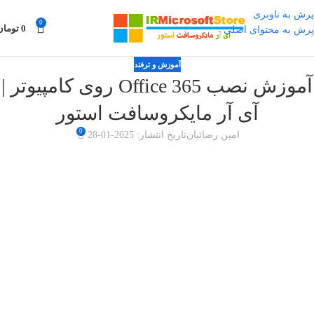
پرش به ناوبری
0
0
تومان
پرش به محتوای اصلی
آموزش و ترفند
آموزش نصب Office 365 روی کامپیوتر |
آی آر مایکروسافت استور
0
امین رضائیان
تاریخ انتشار: 2025-01-28