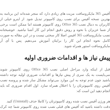
آفیس 365 مایکروسافت مزیت های زیادی دارد که منجر شده‌اند این برنامه به
بهترین نسخه آفیس برای نصب روی کامپیوتر تبدیل شود. از اینرو خیلی از کاربران
به دنبال نصب Office 365 روی کامپیوتر هستند اما ممکن است برخی از شما
عزیزان با نحوه و روش دقیق انجام این کار آشنا نباشید. خوشبختانه نصب
مایکروسافت 365 افیس اصلا کار سختی نیست و در این مقاله به صورت کامل
نحوه انجام این کار را برایتان آموزش می‌دهیم. پس با آی آر مایکروسافت استور
همراه شوید.
پیش نیاز ها و اقدامات ضروری اولیه
قبل از اینکه وارد مراحل اصلی نصب Office 365 روی کامپیوتر شوید می‌بایست به
یک سری از پیش نیازها و اقدامات ضروری اولیه توجه داشته باشید چون عدم توجه
به این موارد می‌تواند مشکل ساز شده و پروسه نصب آفیس روی کامپیوترتان را با
اختلال همراه سازد. اول اقدام ضروری که باید انجام دهید این است که:
هر ورژن آفیس نصب شده روی کامپیوترتان را کاملا حذف (Uninstall) کنید.
دقت داشته باشید که آفیس‌ های قبلی نصب شده روی کامپیوتر شما چه کرک شده
باشند و چه ورژن ‌هایی از این برنامه باشند که به صورت پیش فرض روی خود