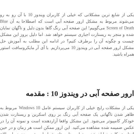
یکی از شایع ترین مشکلاتی که خیلی از کاربران ویندوز 10 با آن رو به رو می‌شوند
مربوط به مشکل ارور صفحه آبی است که اصطلاحا به آن Blue Screen of Death
می‌گوییم! این صفحه آبی رنگ گاها بدون دلیل و ناگهان نمایان شده و منجر به
ریستارت اجباری سیستم خواهد شد. اما دلیل بروز این مشکل چیست و چگونه آن را
برطرف کنیم؟ در ادامه این مطلب به آموزش حل مشکل ارور صفحه آبی در ویندوز
10 می‌پردازیم. با آی آر مایکروسافت استور همراه باشید.
ارور صفحه آبی در ویندوز 10 : مقدمه
یکی از مشکلات رایج خیلی از کاربران سیستم عامل Windows 10 مربوط به ظاهر
شدن ناگهانی یک صفحه آبی رنگ بر روی اسکرین و ریستارت شدن خودکار کامپیوتر
می‌شود. این مشکل واقعا آزاردهنده است و نمونه آن را در عکس ضمیمه شده
مشاهده می‌کنید. این ارور ممکن است هر زمان و در حین انجام هر کاری نمایان
شده و تمام برنامه های شما را بر هم بریزد. در اصطلاح عامیانه انگلیسی به این
صفحه The Blue Screen of Death یا “صفحه آب رنگ مرگ” گفته می‌شود. اما
دلیل بروز این خطا چیست و چطور می‌توان آن را برطرف کرد؟