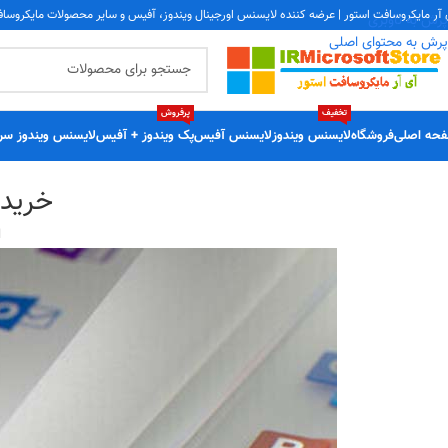
 آر مایکروسافت استور | عرضه کننده لایسنس اورجینال ویندوز، آفیس و سایر محصولات مایکروسا
پرش به ناوبری
پرش به محتوای اصلی
تخفیف
پرفروش
حه اصلی
فروشگاه
لایسنس ویندوز
لایسنس آفیس
پک ویندوز + آفیس
لایسنس ویندوز سر
خرید کد
ا