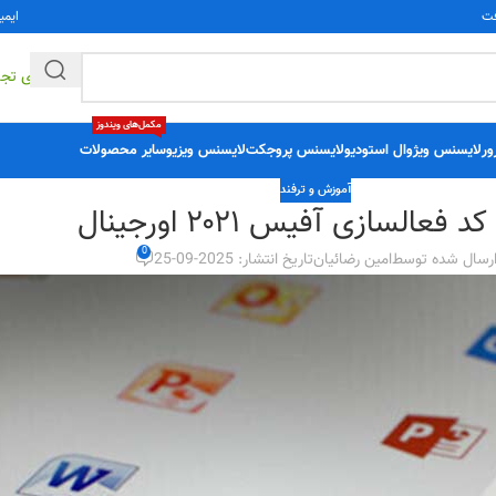
فت
ایمی
راهکارهای تج
مکمل‌های ویندوز
ور
لایسنس ویژوال استودیو
لایسنس پروجکت
لایسنس ویزیو
سایر محصولات
آموزش و ترفند
 فعالسازی آفیس ۲۰۲۱ اورجینال
0
رسال شده توسط
امین رضائیان
تاریخ انتشار: 2025-09-25