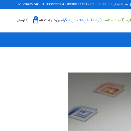
ل به پشتیبانی
|
22:00 - 09:00
|
09388171912
-
01333525564
-
02128425746
0
اری (قیمت مناسب)
ارتباط با پشتیبانی تلگرام
ورود / ثبت نام
0
تومان