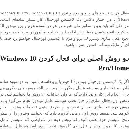
فعال کردن نسخه های پرو و هوم ویندوز 10 (Windows 10 Pro / Windows 10
Home) با در اختیار داشتن یک لایسنس اورجینال کار بسیار ساده‌ای است. مراحلی
که باید بدین منظور طی شوند در هر دو نسخه هوم و پرو ویندوز 10 مایکروسافت
یکسان هستند. در ادامه این مطلب به آموزش مرحله به مرحله نحوه فعال سازی
ویندوز 10 پرو و هوم با لایسنس اورجینال خواهیم پرداخت. با آی آر مایکروسافت
استور همراه باشید.
و روش اصلی برای فعال کردن
Windows 10
Pro/Home
اگر یک لایسنس اورجینال ویندوز 10 هوم یا پرو داشته باشید، به دو شیوه ساده
قادر به فعالسازی سیستم عامل مذکور خواهید بود. البته روش های دیگری هم برای
انجام این کار وجود دارند که ما وارد جزئیات آن روش ها نخواهیم شد. در روش اول،
فعال سازی در حین نصب سیستم عامل ویندوز انجام می‌گیرد و در روش دوم
فعالسازی بعد از نصب و از طریق منوی تنظیمات ویندوز انجام خواهد شد. طبیعتا
روش اول زمانی کاربرد دارد که بخواهید ویندوز را از صفر روی سیستم خود نصب
کنید، اما روش دوم در شرایطی که سیستم عامل ویندوز 10 پرو یا هوم از قبل روی
کامپیوتر نصب بوده باشد هم قابل استفاده خواهد بود. اگر هنوز لایسنس قانونی