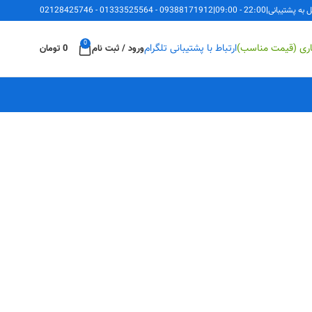
ل به پشتیبانی
|
22:00 - 09:00
|
09388171912
-
01333525564
-
02128425746
0
اری (قیمت مناسب)
ارتباط با پشتیبانی تلگرام
ورود / ثبت نام
0
تومان