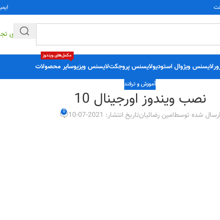
فت
ایمی
راهکارهای تج
مکمل‌های ویندوز
ور
لایسنس ویژوال استودیو
لایسنس پروجکت
لایسنس ویزیو
سایر محصولات
آموزش و ترفند
نصب ویندوز اورجینال 10
0
رسال شده توسط
امین رضائیان
تاریخ انتشار: 2021-07-10