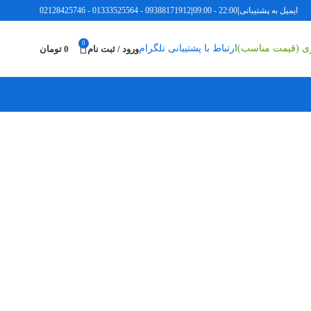
ل به پشتیبانی
|
22:00 - 09:00
|
09388171912
-
01333525564
-
02128425746
0
اری (قیمت مناسب)
ارتباط با پشتیبانی تلگرام
ورود / ثبت نام
0
تومان