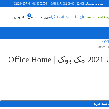
ایمیل به پشتیبانی
|
22:00 - 09:00
|
09388171912
-
01333525564
-
02128425746
0
ری (قیمت مناسب)
ارتباط با پشتیبانی تلگرام
ورود / ثبت نام
0
تومان
لایسنس آفیس هوم اند استیودنت 2021 مک بوک | Office Home
 سبد خرید