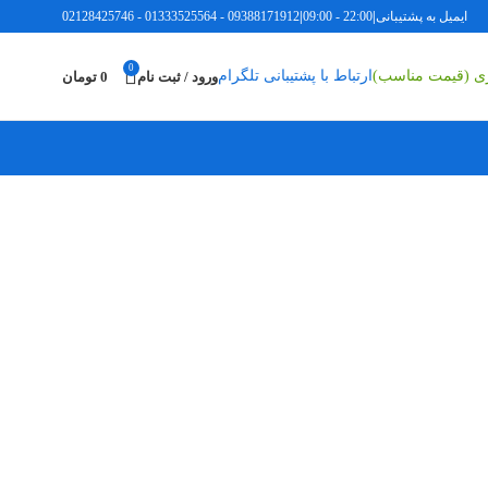
ایمیل به پشتیبانی
|
22:00 - 09:00
|
09388171912
-
01333525564
-
02128425746
0
ری (قیمت مناسب)
ارتباط با پشتیبانی تلگرام
ورود / ثبت نام
0
تومان