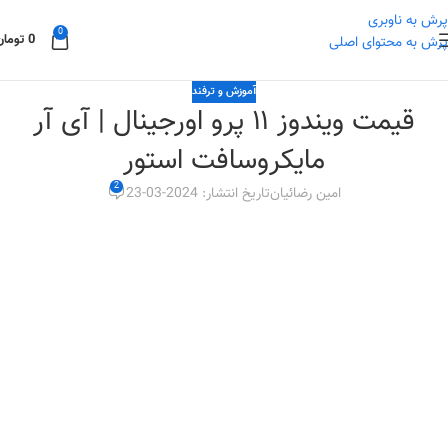
پرش به ناوبری
0
0
تومان
پرش به محتوای اصلی
آموزش و ترفند
قیمت ویندوز ۱۱ پرو اورجینال | آی آر
مایکروسافت استور
2
امین رضائیان
تاریخ انتشار: 2024-03-23